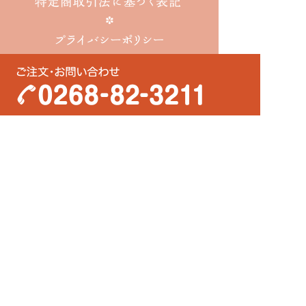
〒389-0601
長野県埴科郡坂城町大字坂城6353-2
営業時間
7:30～18:30（火曜定休）
TEL・FAX
0268-82-3211
アクセス
しなの鉄道坂城駅より徒歩5分
駐車場
3台