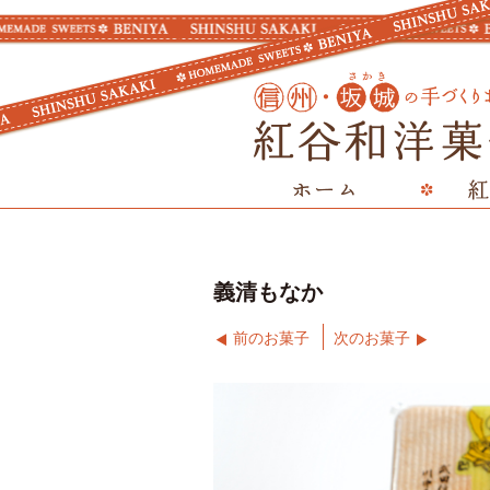
義清もなか
前のお菓子
次のお菓子